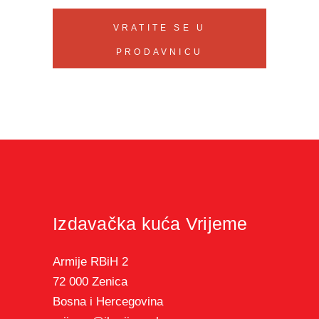
VRATITE SE U
PRODAVNICU
Izdavačka kuća Vrijeme
Armije RBiH 2
72 000 Zenica
Bosna i Hercegovina