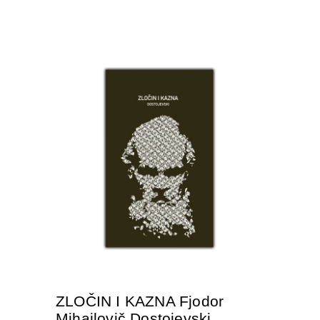
DODAJTE U KORPU
ZLOČIN I KAZNA Fjodor
Mihajlovič Dostojevski