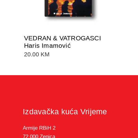
VEDRAN & VATROGASCI
Haris Imamović
20.00
KM
Izdavačka kuća Vrijeme
Armije RBiH 2
72 000 Zenica