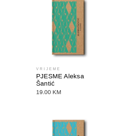
DODAJTE U KORPU
VRIJEME
PJESME Aleksa
Šantić
19.00
KM