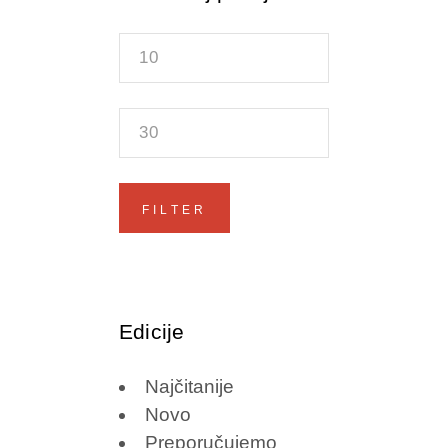
Min
price
Max
price
FILTER
Edicije
Najčitanije
Novo
Preporučujemo