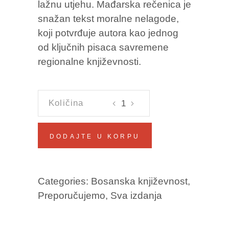
lažnu utjehu. Mađarska rečenica je
snažan tekst moralne nelagode,
koji potvrđuje autora kao jednog
od ključnih pisaca savremene
regionalne književnosti.
MAĐARSKA
REČENICA
Andrej
DODAJTE U KORPU
Nikolaidis
količina
Categories:
Bosanska književnost
,
Preporučujemo
,
Sva izdanja