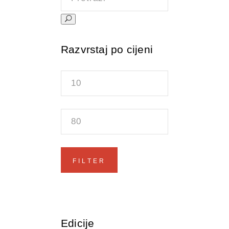
Razvrstaj po cijeni
Min
price
Max
price
FILTER
Edicije