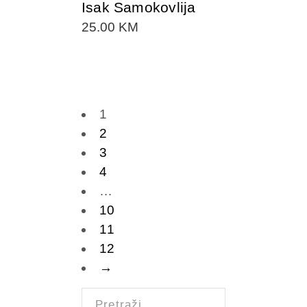
Isak Samokovlija
25.00
KM
1
2
3
4
…
10
11
12
→
Pretraži: