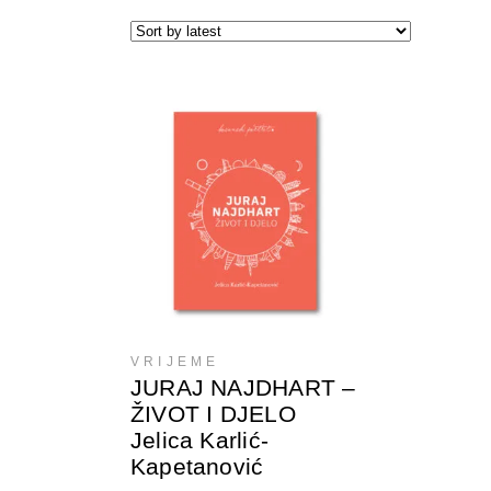
DODAJTE U KORPU
VRIJEME
JURAJ NAJDHART –
ŽIVOT I DJELO
Jelica Karlić-
Kapetanović