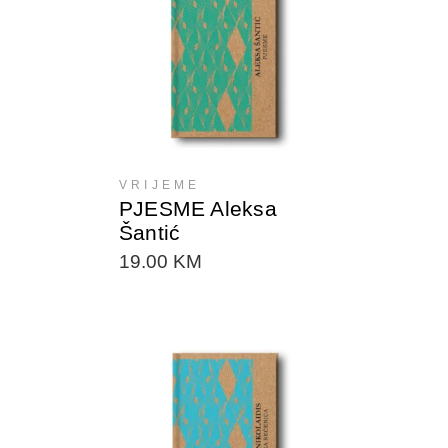
DODAJTE U KORPU
VRIJEME
PJESME Aleksa
Šantić
19.00
KM
DODAJTE U KORPU