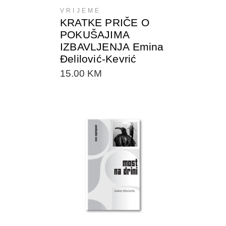
VRIJEME
KRATKE PRIČE O
POKUŠAJIMA
IZBAVLJENJA Emina
Đelilović-Kevrić
15.00
KM
DODAJTE U KORPU