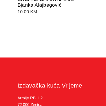
Bjanka Alajbegović
10.00
KM
Izdavačka kuća Vrijeme
Armije RBiH 2
72 000 Zenica