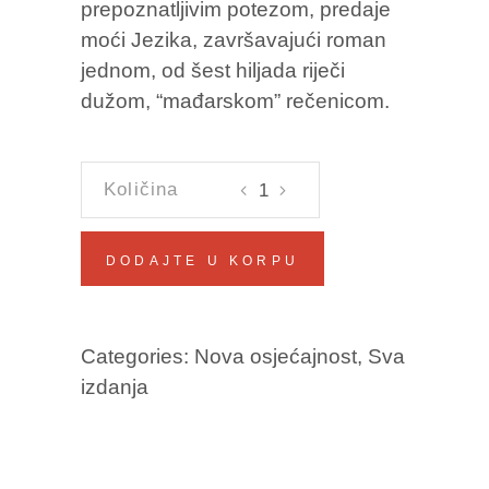
prepoznatljivim potezom, predaje
moći Jezika, završavajući roman
jednom, od šest hiljada riječi
dužom, “mađarskom” rečenicom.
ANTONIJE
NAPUŠTA
BOGA
DODAJTE U KORPU
Andrej
Nikolaidis
količina
Categories:
Nova osjećajnost
,
Sva
izdanja