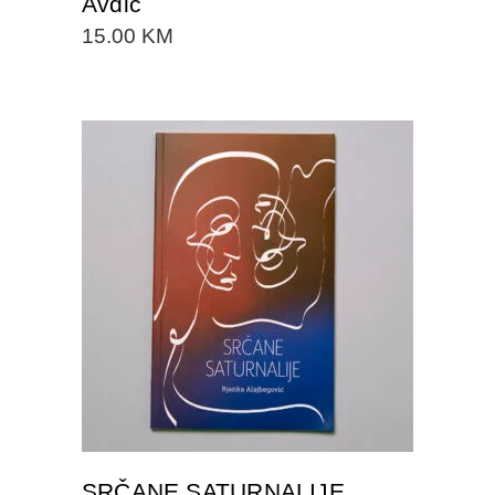
Avdić
15.00
KM
DODAJTE U KORPU
SRČANE SATURNALIJE