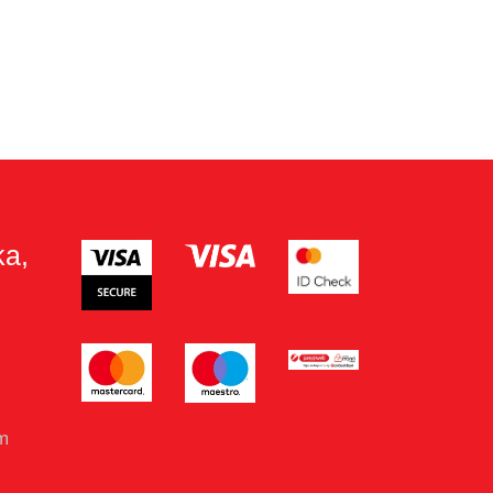
ka,
om