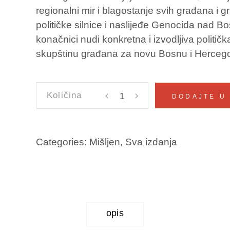
regionalni mir i blagostanje svih građana i g
političke silnice i naslijeđe Genocida nad B
konačnici nudi konkretna i izvodljiva politič
skupštinu građana za novu Bosnu i Hercego
BOŠNJACI
DODAJTE U
-
NACIJA
NAKON
Categories:
Mišljen
,
Sva izdanja
GENOCIDA
Jasmin
Mujanović
količina
opis