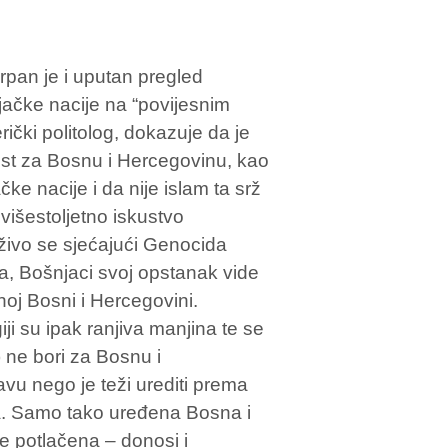
crpan je i uputan pregled
njačke nacije na “povijesnim
čki politolog, dokazuje da je
anost za Bosnu i Hercegovinu, kao
e nacije i da nije islam ta srž
višestoljetno iskustvo
živo se sjećajući Genocida
lja, Bošnjaci svoj opstanak vide
noj Bosni i Hercegovini.
i su ipak ranjiva manjina te se
 ne bori za Bosnu i
u nego je teži urediti prema
a. Samo tako uređena Bosna i
ije potlačena – donosi i