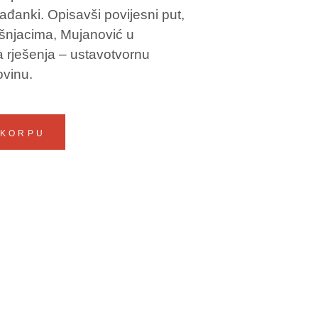
rađanki. Opisavši povijesni put,
ošnjacima, Mujanović u
ka rješenja – ustavotvornu
vinu.
 KORPU