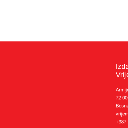
Izd
Vri
Armij
72 00
Bosna
vrije
+387 