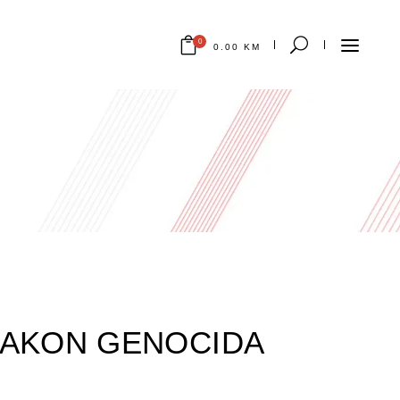
0
0.00
KM
Nema proizvoda u korpi.
 NAKON GENOCIDA