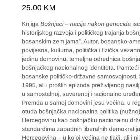
25.00
KM
Knjiga
Bošnjaci – nacija nakon genocida
is
historijskog razvoja i političkog trajanja boš
bosanskim zemljama”. Autor, bosansko-ameri
povijesna, kulturna, politička i fizička vez
jedinu domovinu, temeljna odrednica bošnjačk
bošnjačkog nacionalnog identiteta. Pamteći 
bosanske političko-državne samosvojnosti, 
1995, ali i prošlih epizoda preživljenog nasi
u samostalnoj, suverenoj i racionalno uređe
Premda u samoj domovini jesu većina, u regij
otuda bošnjačka nacionalna politika (nužno)
Hercegovinu kao bošnjačku nacionalnu držav
standardima zapadnih liberalnih demokratij
Hercegovina – u kojoj većina ne tlači, ali i n