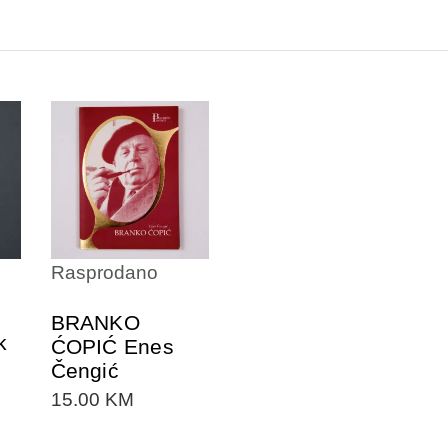
DODAJTE U
KORPU
Rasprodano
BRANKO
k
ĆOPIĆ Enes
Čengić
15.00
KM