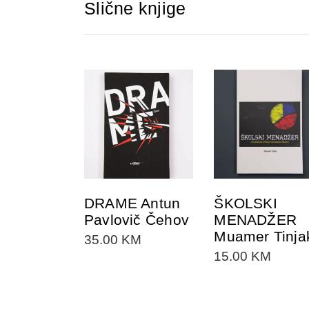
Slične knjige
DODAJTE U
DODAJTE U
KORPU
KORPU
DRAME Antun
ŠKOLSKI
Pavlovič Čehov
MENADŽER
Muamer Tinja
35.00
KM
15.00
KM