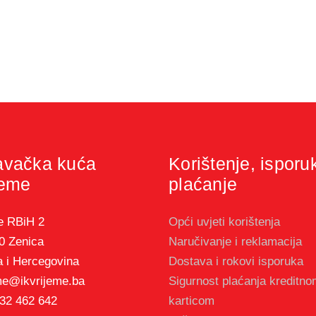
avačka kuća
Korištenje, isporu
jeme
plaćanje
e RBiH 2
Opći uvjeti korištenja
0 Zenica
Naručivanje i reklamacija
 i Hercegovina
Dostava i rokovi isporuka
me@ikvrijeme.ba
Sigurnost plaćanja kreditn
32 462 642
karticom