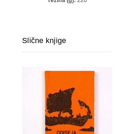
Težina (g):
220
Slične knjige
DODAJTE U KORPU