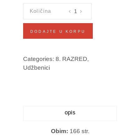
FIZIKA
8
Pačariz,
DODAJTE U KORPU
Hadžić,
Adrović,
Udvinčić
Categories:
8. RAZRED
,
količina
Udžbenici
opis
Obim:
166 str.