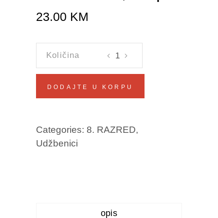
23.00
KM
HISTORIJA
8
Bajramović,
DODAJTE U KORPU
Midžić,
Ahmetašević,
Hadžiabdić,
Categories:
8. RAZRED
,
Klepo
Udžbenici
količina
opis