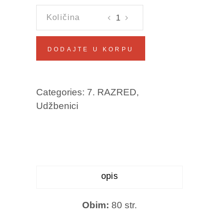
LIKOVNA
KULTURA
7
DODAJTE U KORPU
Miralem
Brkić
količina
Categories:
7. RAZRED
,
Udžbenici
opis
Obim:
80 str.