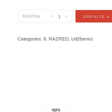
LIKOVNA
DODAJTE U
KULTURA
8
Miralem
Categories:
8. RAZRED
,
Udžbenici
Brkić
količina
opis