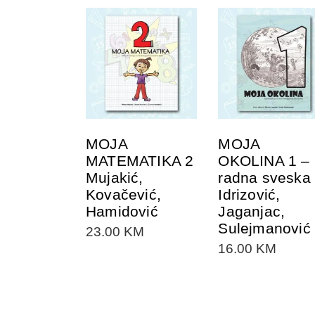
DODAJTE U
DODAJTE U
KORPU
KORPU
MOJA
MOJA
MATEMATIKA 2
OKOLINA 1 –
Mujakić,
radna sveska
Kovačević,
Idrizović,
Hamidović
Jaganjac,
Sulejmanović
23.00
KM
16.00
KM