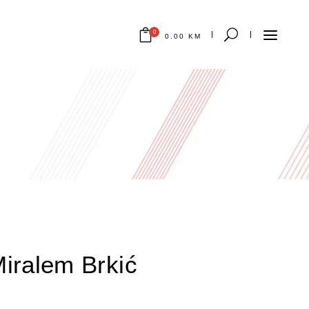
0
0.00
KM
Nema proizvoda u korpi.
ralem Brkić