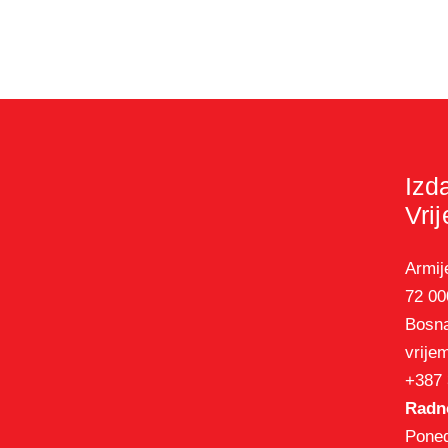
Izd
Vri
Armij
72 00
Bosna
vrije
+387 
Radno
Poned