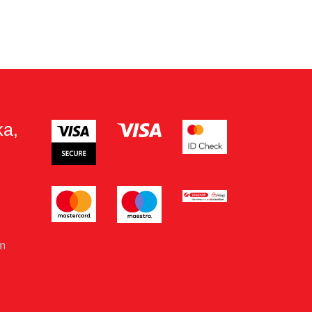
ka,
om