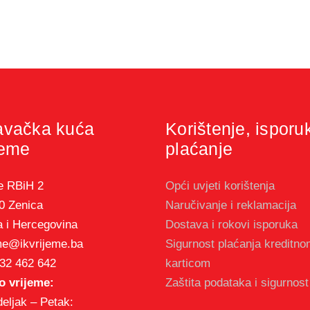
avačka kuća
Korištenje, isporu
jeme
plaćanje
e RBiH 2
Opći uvjeti korištenja
0 Zenica
Naručivanje i reklamacija
 i Hercegovina
Dostava i rokovi isporuka
me@ikvrijeme.ba
Sigurnost plaćanja kreditn
32 462 642
karticom
 vrijeme:
Zaštita podataka i sigurnost
eljak – Petak: