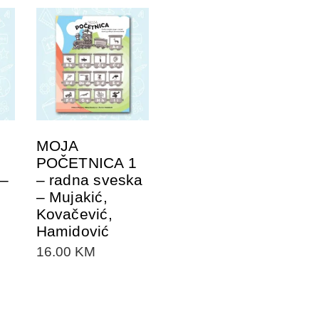
DODAJTE U
KORPU
MOJA
POČETNICA 1
 –
– radna sveska
– Mujakić,
Kovačević,
Hamidović
16.00
KM