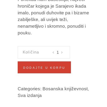
hroničar kojega je Sarajevo ikada
imalo, ponudi duhovite pa i bizarne
zabilješke, ali uvijek teži,
nenametljivo i skromno, ponuditi i
pouku.
LJETOPIS
Mula
Mustafa
DODAJTE U KORPU
Bašeskija
količina
Categories:
Bosanska književnost
,
Sva izdanja