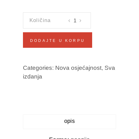
MELANKOLIJA
IGRA
BADMINTON
DODAJTE U KORPU
Šima
Majić
količina
Categories:
Nova osjećajnost
,
Sva
izdanja
opis