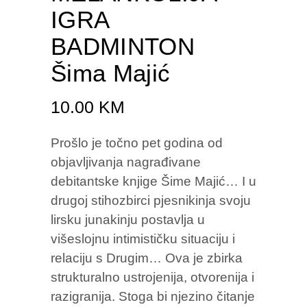
IGRA
BADMINTON
Šima Majić
10.00
KM
Prošlo je točno pet godina od
objavljivanja nagrađivane
debitantske knjige Šime Majić… I u
drugoj stihozbirci pjesnikinja svoju
lirsku junakinju postavlja u
višeslojnu intimističku situaciju i
relaciju s Drugim… Ova je zbirka
strukturalno ustrojenija, otvorenija i
razigranija. Stoga bi njezino čitanje