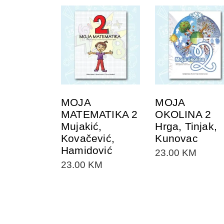
DODAJTE U
DODAJTE U
KORPU
KORPU
MOJA
MOJA
MATEMATIKA 2
OKOLINA 2
Mujakić,
Hrga, Tinjak,
Kovačević,
Kunovac
Hamidović
23.00
KM
23.00
KM