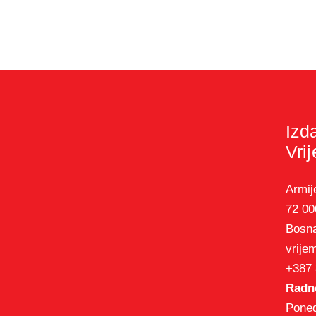
Izd
Vri
Armij
72 00
Bosna
vrije
+387 
Radno
Poned