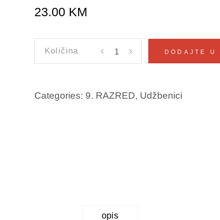
23.00
KM
MUZIČKA/GLAZBENA
DODAJTE U
KULTURA
9
Refik
Categories:
9. RAZRED
,
Udžbenici
Hodžić
količina
opis