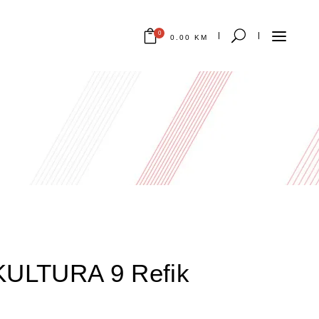
0
0.00
KM
Nema proizvoda u korpi.
ULTURA 9 Refik