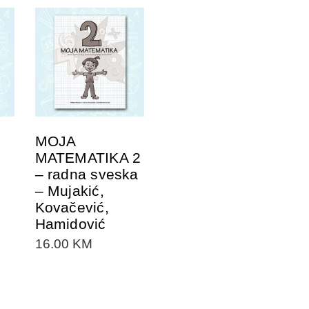
DODAJTE U
KORPU
MOJA
MATEMATIKA 2
– radna sveska
– Mujakić,
Kovačević,
Hamidović
16.00
KM