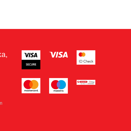
ka,
om