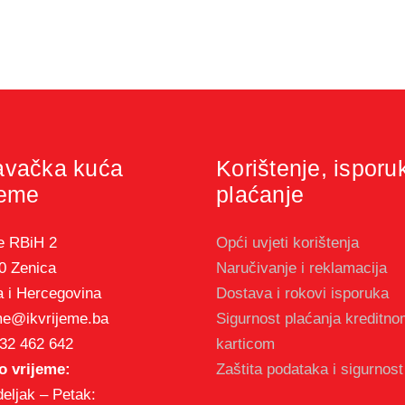
avačka kuća
Korištenje, isporu
jeme
plaćanje
e RBiH 2
Opći uvjeti korištenja
0 Zenica
Naručivanje i reklamacija
 i Hercegovina
Dostava i rokovi isporuka
me@ikvrijeme.ba
Sigurnost plaćanja kreditn
32 462 642
karticom
 vrijeme:
Zaštita podataka i sigurnost
eljak – Petak: