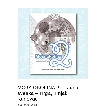
DODAJTE U KORPU
MOJA OKOLINA 2 – radna
sveska – Hrga, Tinjak,
Kunovac
16.00
KM