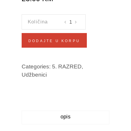
NAŠ
JEZIK
5
DODAJTE U KORPU
Šejla
Šehabović,
Jasminka
Categories:
5. RAZRED
,
Šehabović
Udžbenici
količina
opis