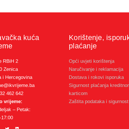
avačka kuća
Korištenje, isporu
jeme
plaćanje
e RBiH 2
Opći uvjeti korištenja
0 Zenica
Naručivanje i reklamacija
 i Hercegovina
Dostava i rokovi isporuka
me@ikvrijeme.ba
Sigurnost plaćanja kreditn
32 462 642
karticom
 vrijeme:
Zaštita podataka i sigurnost
eljak – Petak:
-17:00