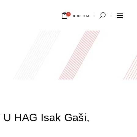
0
0.00
KM
Nema proizvoda u korpi.
U HAG Isak Gaši,