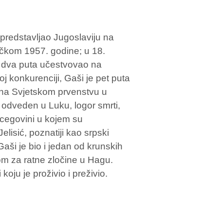
 predstavljao Jugoslaviju na
čkom 1957. godine; u 18.
je dva puta učestvovao na
j konkurenciji, Gaši je pet puta
e na Svjetskom prvenstvu u
odveden u Luku, logor smrti,
ercegovini u kojem su
elisić, poznatiji kao srpski
Gaši je bio i jedan od krunskih
 za ratne zločine u Hagu.
oju je proživio i preživio.