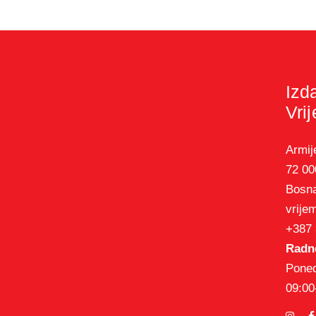
Izd
Vri
Armij
72 00
Bosna
vrije
+387 
Radno
Poned
09:00