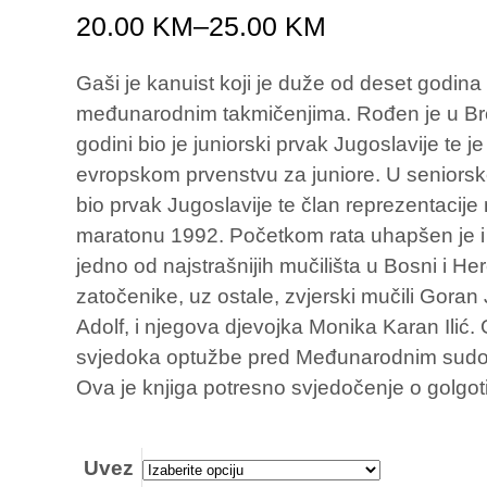
20.00
KM
–
25.00
KM
Gaši je kanuist koji je duže od deset godina
međunarodnim takmičenjima. Rođen je u Br
godini bio je juniorski prvak Jugoslavije te 
evropskom prvenstvu za juniore. U seniorsko
bio prvak Jugoslavije te član reprezentacij
maratonu 1992. Početkom rata uhapšen je i 
jedno od najstrašnijih mučilišta u Bosni i H
zatočenike, uz ostale, zvjerski mučili Goran J
Adolf, i njegova djevojka Monika Karan Ilić. 
svjedoka optužbe pred Međunarodnim sudom
Ova je knjiga potresno svjedočenje o golgoti k
Uvez