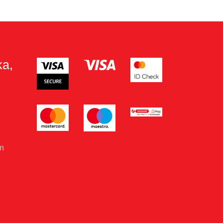
ka,
om