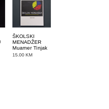
DODAJTE U
KORPU
ŠKOLSKI
U
MENADŽER
Muamer Tinjak
15.00
KM