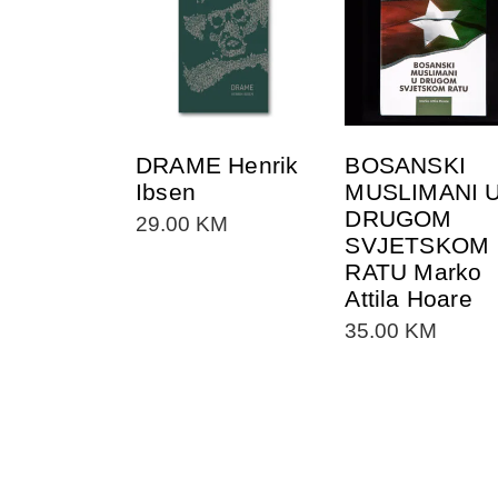
DODAJTE U
DODAJTE U
KORPU
KORPU
DRAME Henrik
BOSANSKI
Ibsen
MUSLIMANI 
DRUGOM
29.00
KM
SVJETSKOM
RATU Marko
Attila Hoare
35.00
KM