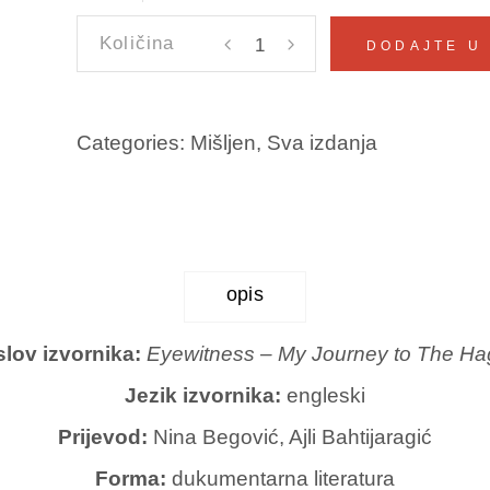
OČEVIDAC
DODAJTE U
–
MOJ
PUT
Categories:
Mišljen
,
Sva izdanja
U
HAG
Isak
Gaši,
Shaun
opis
Koos
količina
lov izvornika:
Eyewitness – My Journey to The H
Jezik izvornika:
engleski
Prijevod:
Nina Begović, Ajli Bahtijaragić
Forma:
dukumentarna literatura