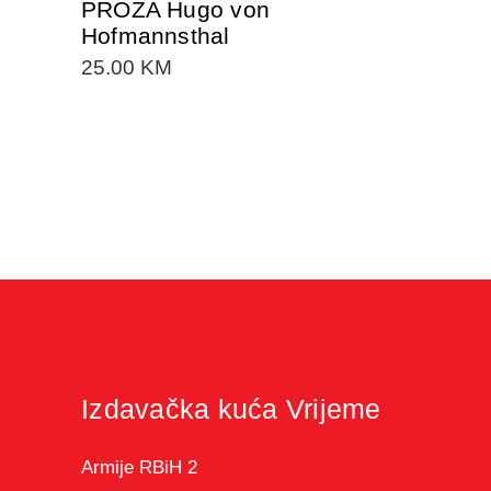
PROZA Hugo von
Hofmannsthal
25.00
KM
Izdavačka kuća Vrijeme
Armije RBiH 2