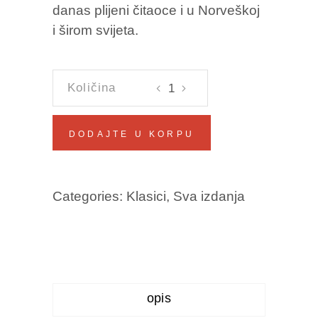
danas plijeni čitaoce i u Norveškoj
i širom svijeta.
PAN
Knut
Hamsun
DODAJTE U KORPU
količina
Categories:
Klasici
,
Sva izdanja
opis