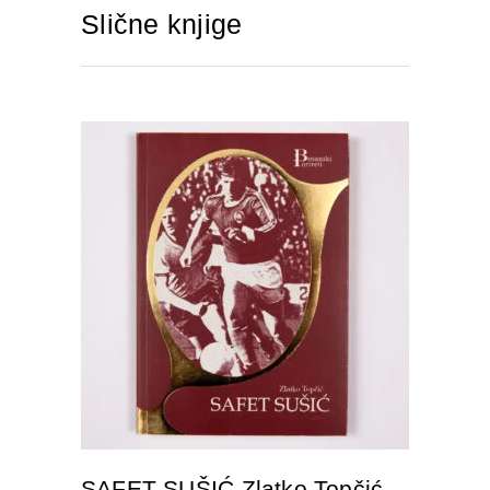
Slične knjige
DODAJTE U KORPU
SAFET SUŠIĆ Zlatko Topčić