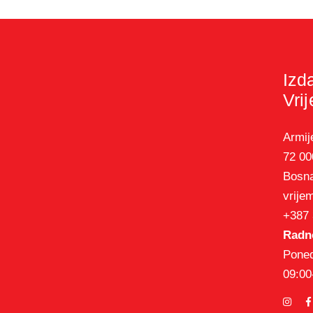
Izd
Vri
Armij
72 00
Bosna
vrije
+387 
Radno
Poned
09:00