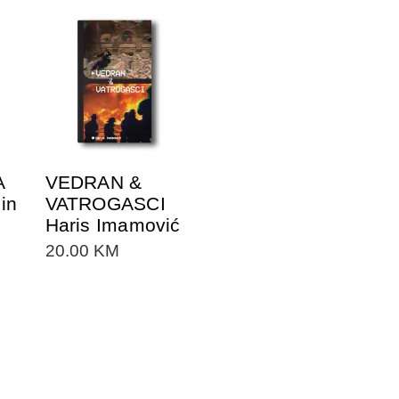
DODAJTE U
KORPU
A
VEDRAN &
in
VATROGASCI
Haris Imamović
20.00
KM