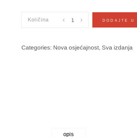
PISMA
DODAJTE U
IZ
PANAME
Mehmed
Categories:
Nova osjećajnost
,
Sva izdanja
Begić
količina
opis