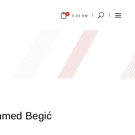
0
0.00
KM
Nema proizvoda u korpi.
med Begić