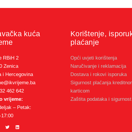
avačka kuća
Korištenje, isporu
jeme
plaćanje
e RBiH 2
Opći uvjeti korištenja
0 Zenica
Naručivanje i reklamacija
 i Hercegovina
Dostava i rokovi isporuka
me@ikvrijeme.ba
Sigurnost plaćanja kreditn
32 462 642
karticom
 vrijeme:
Zaštita podataka i sigurnost
eljak – Petak:
-17:00