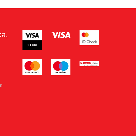
ka,
om