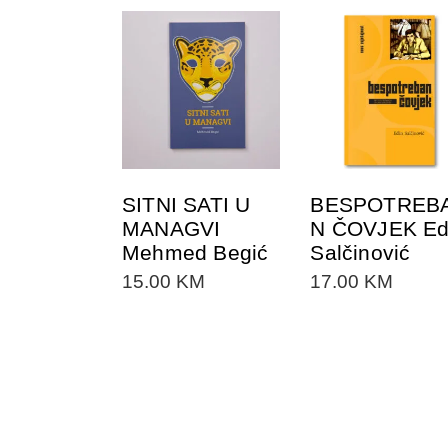
DODAJTE U
DODAJTE U
KORPU
KORPU
SITNI SATI U
BESPOTREB
MANAGVI
N ČOVJEK Ed
Mehmed Begić
Salčinović
15.00
KM
17.00
KM