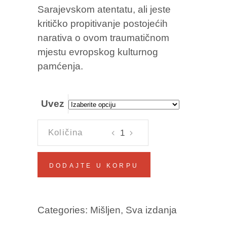
Sarajevskom atentatu, ali jeste
kritičko propitivanje postojećih
narativa o ovom traumatičnom
mjestu evropskog kulturnog
pamćenja.
Uvez
SARAJEVSKI
DUGI
PUCNJI
DODAJTE U KORPU
1914.
Zbornik
radova
Categories:
Mišljen
,
Sva izdanja
količina