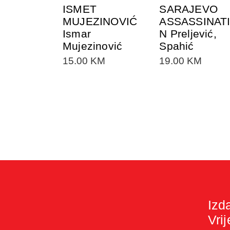
ISMET
SARAJEVO
MUJEZINOVIĆ
ASSASSINAT
Ismar
N Preljević,
Mujezinović
Spahić
15.00
KM
19.00
KM
Izd
Vri