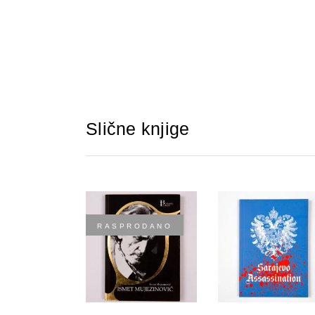
Slične knjige
RASPRODANO
DODAJTE U
DODAJTE U
KORPU
KORPU