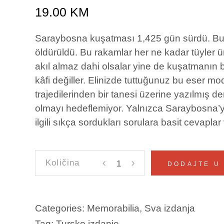
19.00
KM
Saraybosna kuşatması 1,425 gün sürdü. Bu 
öldürüldü. Bu rakamlar her ne kadar tüyler ü
akıl almaz dahi olsalar yine de kuşatmanın 
kâfi değiller. Elinizde tuttuğunuz bu eser m
trajedilerinden bir tanesi üzerine yazılmış d
olmayı hedeflemiyor. Yalnızca Saraybosna’y
ilgili sıkça sordukları sorulara basit cevapla
SARAYBOSNA
DODAJTE U
KUSATMASI
1992–
1996
Categories:
Memorabilia
,
Sva izdanja
Telibećirović,
Tag:
Tursko izdanje