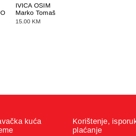
IVICA OSIM
IO
Marko Tomaš
15.00
KM
avačka kuća
Korištenje, isporu
jeme
plaćanje