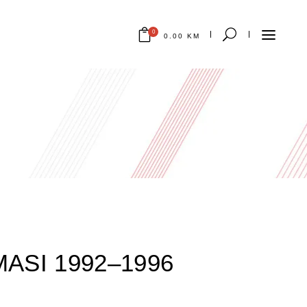
0
0.00
KM
Nema proizvoda u korpi.
ASI 1992–1996