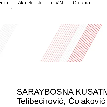
nici
Aktuelnosti
e-ViN
O nama
SARAYBOSNA KUSATM
Telibećirović, Čolaković