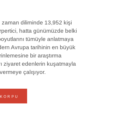
zaman diliminde 13,952 kişi
rpertici, hatta günümüzde belki
boyutlarını tümüyle anlatmaya
odern Avrupa tarihinin en büyük
erinlemesine bir araştırma
ı ziyaret edenlerin kuşatmayla
r vermeye çalışıyor.
 KORPU