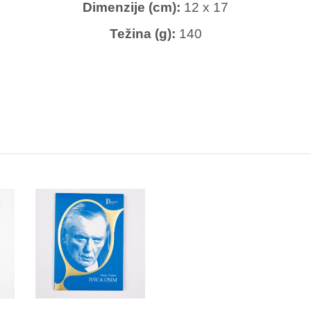
Dimenzije (cm):
12 x 17
Težina (g):
140
DODAJTE U
KORPU