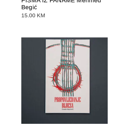
PISMA IZ PANAME Mehmed
Begić
15.00
KM
DODAJTE U KORPU