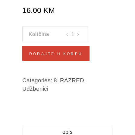
16.00
KM
TEHNIČKA
KULTURA
8
DODAJTE U KORPU
-
dnevnik
rada
Categories:
8. RAZRED
,
-
Udžbenici
Kulenović,
Rizvo,
Kadrić
količina
opis