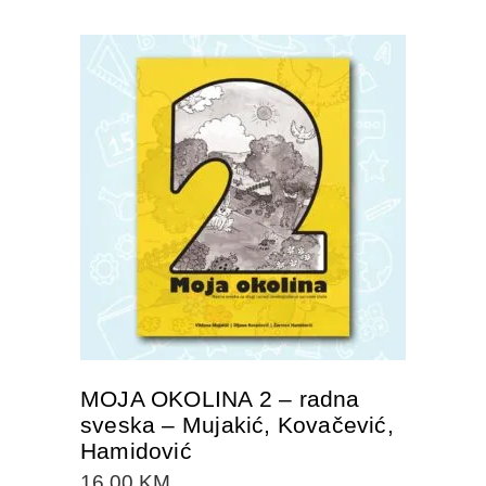
DODAJTE U KORPU
MOJA OKOLINA 2 – radna
sveska – Mujakić, Kovačević,
Hamidović
16.00
KM