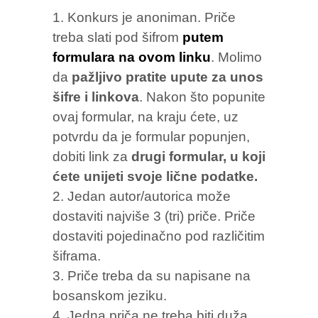
Konkurs je anoniman. Priče
treba slati pod šifrom
putem
formulara na ovom linku
. Molimo
da
pažljivo pratite upute za unos
šifre i linkova
. Nakon što popunite
ovaj formular, na kraju ćete, uz
potvrdu da je formular popunjen,
dobiti link za
drugi formular, u koji
ćete unijeti svoje lične podatke.
Jedan autor/autorica može
dostaviti najviše 3 (tri) priče. Priče
dostaviti pojedinačno pod različitim
šiframa.
Priče treba da su napisane na
bosanskom jeziku.
Jedna priča ne treba biti duža