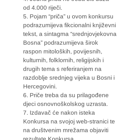
od 4.000 riječi.
Pojam “priča” u ovom konkursu
podrazumijeva fikcionalni književni
tekst, a sintagma “srednjovjekovna
Bosna” podrazumijeva širok
raspon mitoloških, povijesnih,
kulturnih, folklornih, religijskih i
drugih tema s referiranjem na
razdoblje srednjeg vijeka u Bosni i
Hercegovini.
Priče treba da su prilagođene
djeci osnovnoškolskog uzrasta.
Izdavač će nakon isteka
Konkursa na svojoj web-stranici te
na društvenim mrežama objaviti
rezultate Konkursa.