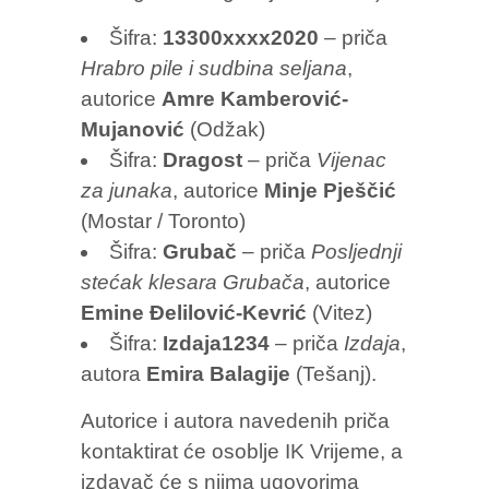
Šifra:
13300xxxx2020
– priča
Hrabro pile i sudbina seljana
,
autorice
Amre Kamberović-
Mujanović
(Odžak)
Šifra:
Dragost
– priča
Vijenac
za junaka
, autorice
Minje Pješčić
(Mostar / Toronto)
Šifra:
Grubač
– priča
Posljednji
stećak klesara Grubača
, autorice
Emine Đelilović-Kevrić
(Vitez)
Šifra:
Izdaja1234
– priča
Izdaja
,
autora
Emira Balagije
(Tešanj).
Autorice i autora navedenih priča
kontaktirat će osoblje IK Vrijeme, a
izdavač će s njima ugovorima