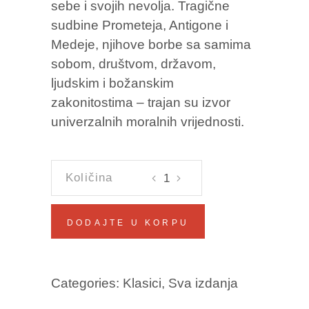
sebe i svojih nevolja. Tragične
sudbine Prometeja, Antigone i
Medeje, njihove borbe sa samima
sobom, društvom, državom,
ljudskim i božanskim
zakonitostima – trajan su izvor
univerzalnih moralnih vrijednosti.
GRČKE
TRAGEDIJE
Eshil
DODAJTE U KORPU
·
Sofoklo
·
Categories:
Klasici
,
Sva izdanja
Euripid
količina