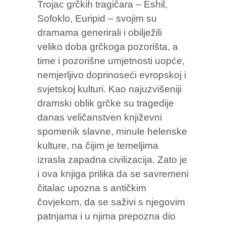
Trojac grčkih tragičara – Eshil,
Sofoklo, Euripid – svojim su
dramama generirali i obilježili
veliko doba grčkoga pozorišta, a
time i pozorišne umjetnosti uopće,
nemjerljivo doprinoseći evropskoj i
svjetskoj kulturi. Kao najuzvišeniji
dramski oblik grčke su tragedije
danas veličanstven književni
spomenik slavne, minule helenske
kulture, na čijim je temeljima
izrasla zapadna civilizacija. Zato je
i ova knjiga prilika da se savremeni
čitalac upozna s antičkim
čovjekom, da se saživi s njegovim
patnjama i u njima prepozna dio