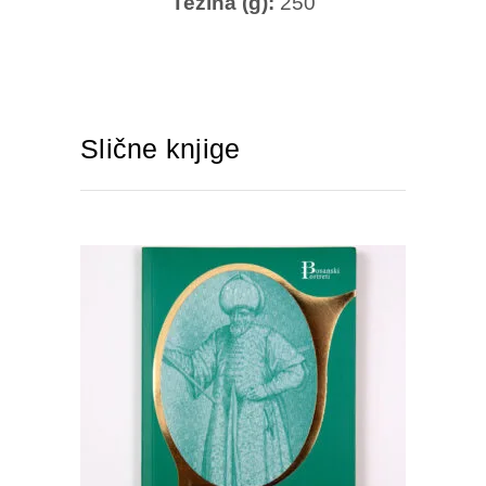
Težina (g):
250
Slične knjige
DODAJTE U KORPU