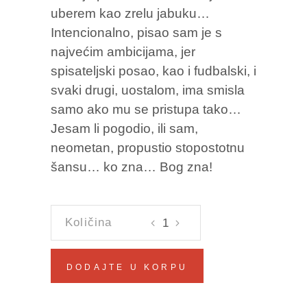
uberem kao zrelu jabuku…
Intencionalno, pisao sam je s
najvećim ambicijama, jer
spisateljski posao, kao i fudbalski, i
svaki drugi, uostalom, ima smisla
samo ako mu se pristupa tako…
Jesam li pogodio, ili sam,
neometan, propustio stopostotnu
šansu… ko zna… Bog zna!
SAFET
SUŠIĆ
Zlatko
DODAJTE U KORPU
Topčić
količina