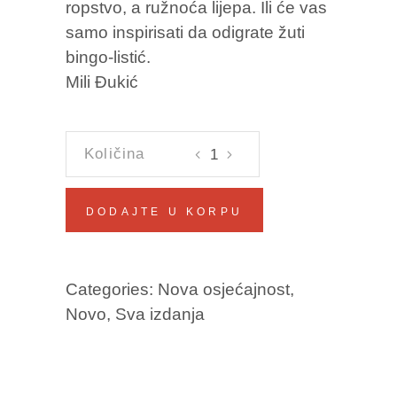
ropstvo, a ružnoća lijepa. Ili će vas
samo inspirisati da odigrate žuti
bingo-listić.
Mili Đukić
HOROSKOP
ZA
NEROĐENO
DODAJTE U KORPU
DIJETE
Vuk
Rodić
Categories:
Nova osjećajnost
,
količina
Novo
,
Sva izdanja