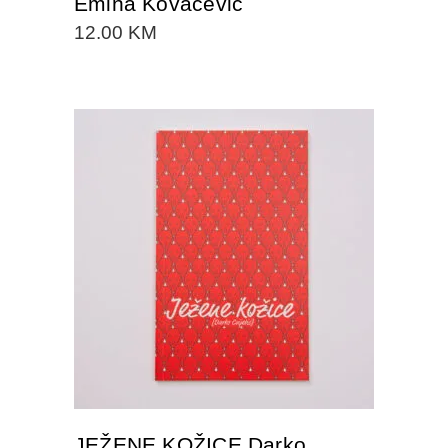
Emina Kovačević
12.00
KM
DODAJTE U KORPU
JEŽENE KOŽICE Darko