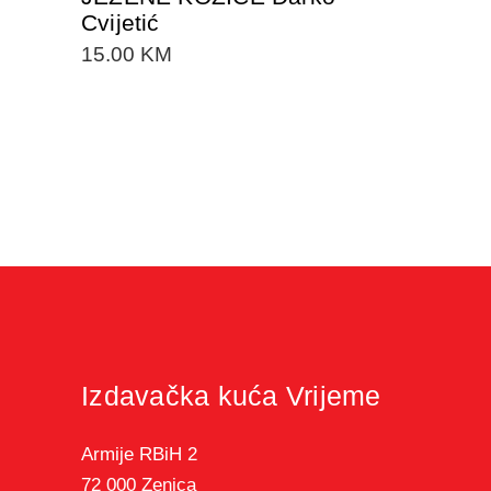
Cvijetić
15.00
KM
Izdavačka kuća Vrijeme
Armije RBiH 2
72 000 Zenica