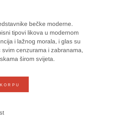
predstavnike bečke moderne.
pisni tipovi likova u modernom
cija i lažnog morala, i glas su
č svim cenzurama i zabranama,
skama širom svijeta.
 KORPU
st