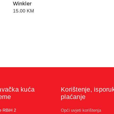
Winkler
15.00
KM
avačka kuća
Korištenje, isporu
jeme
plaćanje
e RBiH 2
Opći uvjeti korištenja