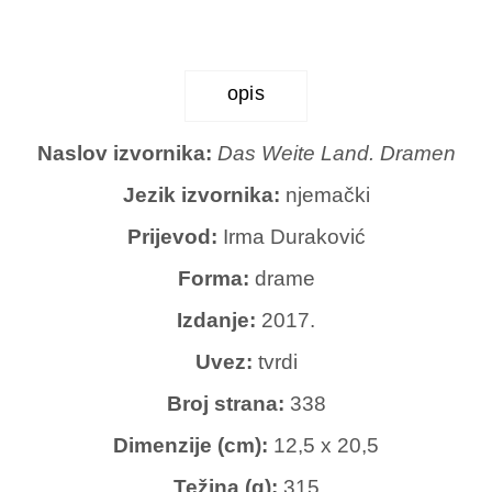
količina
opis
Naslov izvornika:
Das Weite Land. Dramen
Jezik izvornika:
njemački
Prijevod:
Irma Duraković
Forma:
drame
Izdanje:
2017.
Uvez:
tvrdi
Broj strana:
338
Dimenzije (cm):
12,5 x 20,5
Težina (g):
315