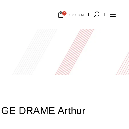
0
0.00
KM
Nema proizvoda u korpi.
GE DRAME Arthur