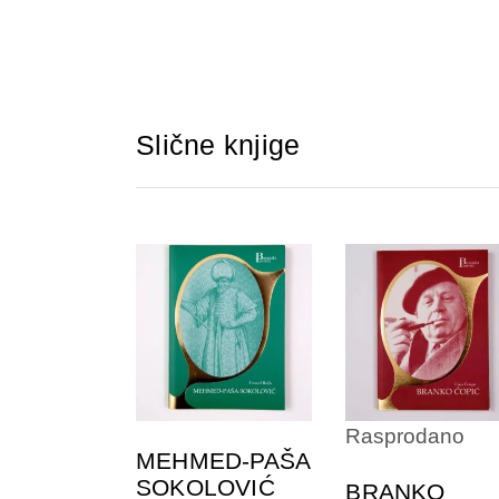
Slične knjige
DODAJTE U
DODAJTE U
KORPU
KORPU
Rasprodano
MEHMED-PAŠA
SOKOLOVIĆ
BRANKO