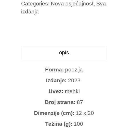
Categories:
Nova osjećajnost
,
Sva
Nedim
izdanja
Sejdinović
količina
opis
Forma:
poezija
Izdanje:
2023.
Uvez:
mehki
Broj strana:
87
Dimenzije (cm):
12 x 20
Težina (g):
100