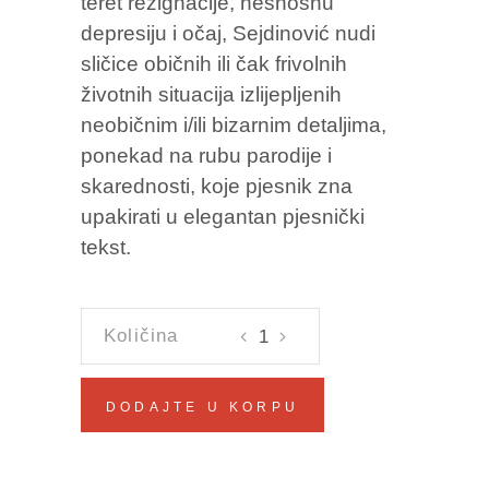
teret rezignacije, nesnosnu
depresiju i očaj, Sejdinović nudi
sličice običnih ili čak frivolnih
životnih situacija izlijepljenih
neobičnim i/ili bizarnim detaljima,
ponekad na rubu parodije i
skarednosti, koje pjesnik zna
upakirati u elegantan pjesnički
tekst.
ZAPRATITE
ME
ZA
DODAJTE U KORPU
JOŠ
KORISNIH
INFORMACIJA