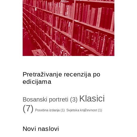
Pretraživanje recenzija po
edicijama
Klasici
Bosanski portreti
(3)
(7)
Posebna izdanja
(1)
Svjetska književnost
(1)
Novi naslovi