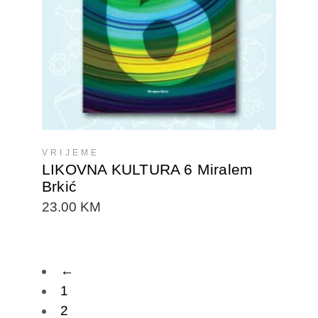
DODAJTE U KORPU
VRIJEME
LIKOVNA KULTURA 6 Miralem
Brkić
23.00
KM
←
1
2