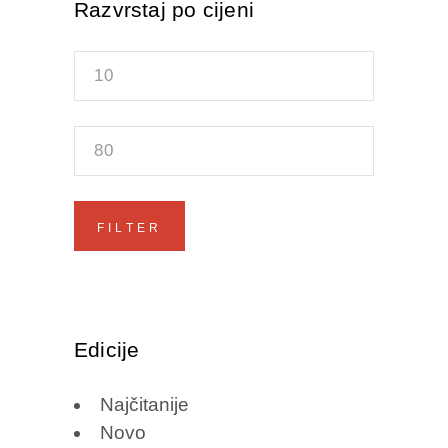
Razvrstaj po cijeni
Min
price
Max
price
FILTER
Edicije
Najčitanije
Novo