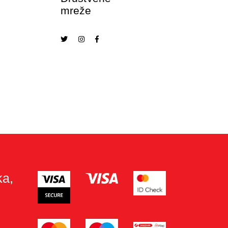
mreže
ka,