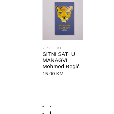
DODAJTE U
KORPU
VRIJEME
SITNI SATI U
MANAGVI
Mehmed Begić
15.00
KM
←
1