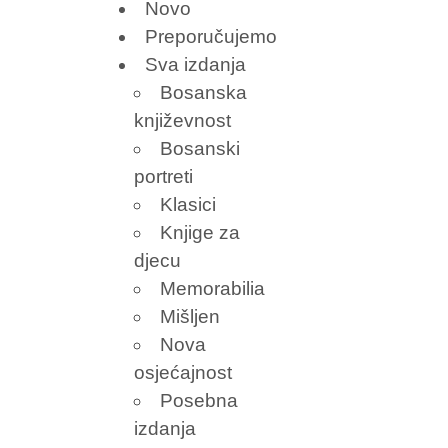
Novo
Preporučujemo
Sva izdanja
Bosanska
književnost
Bosanski
portreti
Klasici
Knjige za
djecu
Memorabilia
Mišljen
Nova
osjećajnost
Posebna
izdanja