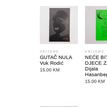
DODAJTE U
DODAJ
KORPU
KOR
VRIJEME
VRIJEME
GUTAČ NULA
NEĆE BI
Vuk Rodić
DJECE Z
Dijala
15.00
KM
Hasanbe
15.00
KM