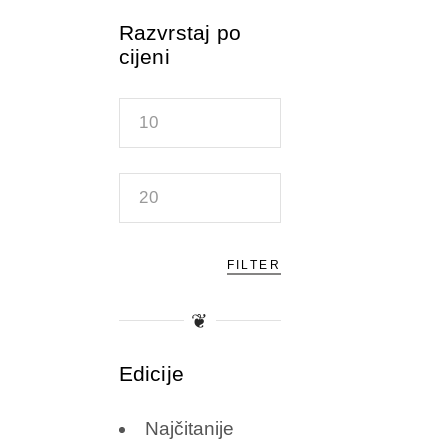
Razvrstaj po
cijeni
Min
price
Max
price
FILTER
❦
Edicije
Najčitanije