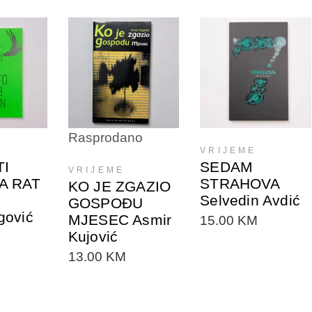
TE U
DODAJTE U
DODAJTE U
PU
KORPU
KORPU
Rasprodano
VRIJEME
TI
SEDAM
VRIJEME
A RAT
STRAHOVA
KO JE ZGAZIO
Selvedin Avdić
GOSPOĐU
gović
MJESEC Asmir
15.00
KM
Kujović
13.00
KM