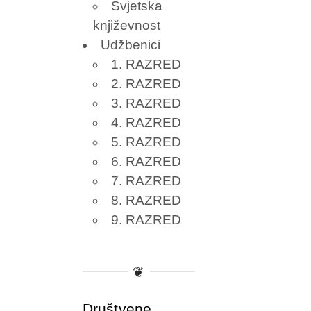
Svjetska
književnost
Udžbenici
1. RAZRED
2. RAZRED
3. RAZRED
4. RAZRED
5. RAZRED
6. RAZRED
7. RAZRED
8. RAZRED
9. RAZRED
❦
Društvene