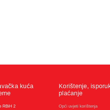
avačka kuća
Korištenje, isporu
jeme
plaćanje
e RBiH 2
Opći uvjeti korištenja