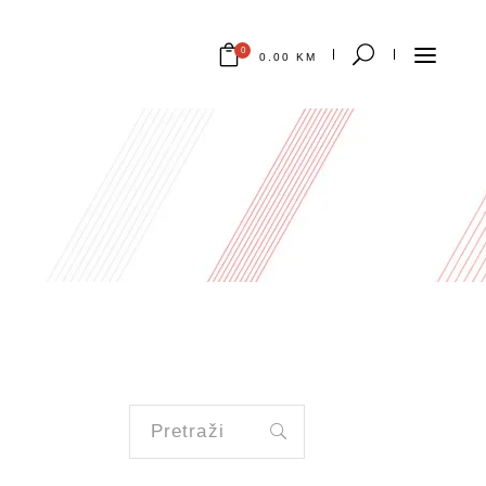
0
0.00
KM
Nema proizvoda u korpi.
Pretraži: