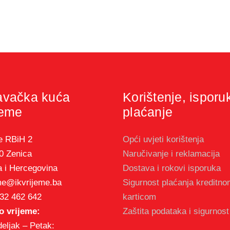
avačka kuća
Korištenje, isporu
jeme
plaćanje
e RBiH 2
Opći uvjeti korištenja
0 Zenica
Naručivanje i reklamacija
 i Hercegovina
Dostava i rokovi isporuka
me@ikvrijeme.ba
Sigurnost plaćanja kreditn
32 462 642
karticom
 vrijeme:
Zaštita podataka i sigurnost
eljak – Petak: