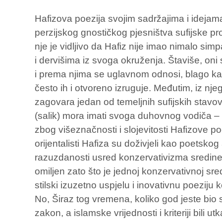
Hafizova poezija svojim sadržajima i idejam
perzijskog gnostičkog pjesništva sufijske pro
nje je vidljivo da Hafiz nije imao nimalo sim
i dervišima iz svoga okruženja. Štaviše, oni 
i prema njima se uglavnom odnosi, blago k
često ih i otvoreno izruguje. Međutim, iz nj
zagovara jedan od temeljnih sufijskih stavov
(salik) mora imati svoga duhovnog vodiča –
zbog višeznačnosti i slojevitosti Hafizove p
orijentalisti Hafiza su doživjeli kao poetsk
razuzdanosti usred konzervativizma sredine. 
omiljen zato što je jednoj konzervativnoj sred
stilski izuzetno uspjelu i inovativnu poeziju 
No, Širaz tog vremena, koliko god jeste bio sr
zakon, a islamske vrijednosti i kriteriji bili u