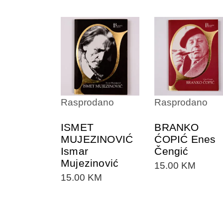
DODAJTE U
DODAJTE U
KORPU
KORPU
Rasprodano
Rasprodano
ISMET
BRANKO
MUJEZINOVIĆ
ĆOPIĆ Enes
Ismar
Čengić
Mujezinović
15.00
KM
15.00
KM