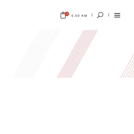
0
0.00
KM
Nema proizvoda u korpi.