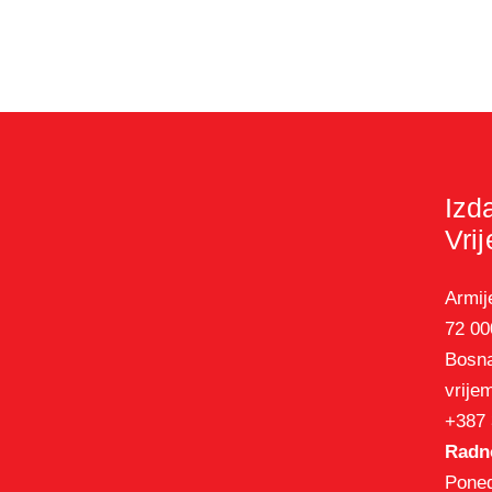
Izd
Vri
Armij
72 00
Bosna
vrije
+387 
Radno
Poned