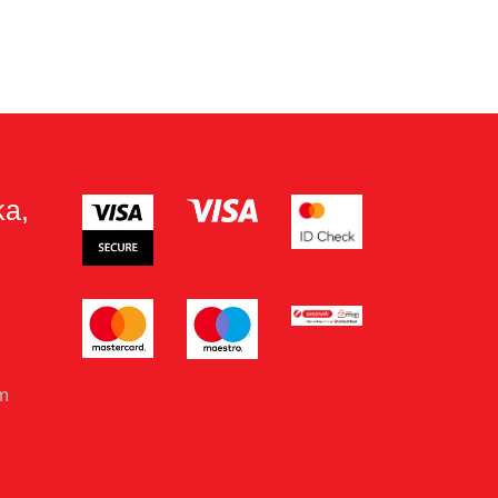
ka,
om