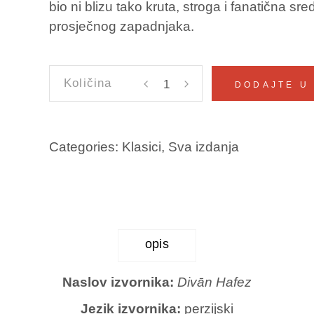
bio ni blizu tako kruta, stroga i fanatična sr
prosječnog zapadnjaka.
DIVAN
DODAJTE U
Hafiz
količina
Categories:
Klasici
,
Sva izdanja
opis
Naslov izvornika:
Divān Hafez
Jezik izvornika:
perzijski