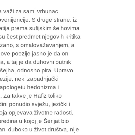
a važi za sami vrhunac
venijencije. S druge strane, iz
patija prema sufijskim šejhovima
su čest predmet njegovih kritika
azano, s omalovažavanjem, a
egove poezije jasno je da on
a, a taj je da duhovni putnik
 šejha, odnosno pira. Upravo
oezije, neki zapadnjački
og apologetu hedonizma i
Za takve je Hafiz toliko
ini ponudio svježu, jezički i
koja opjevava životne radosti.
edina u kojoj je Šerijat bio
tkani duboko u život društva, nije