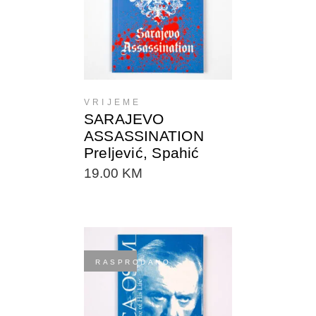
DODAJTE U KORPU
VRIJEME
SARAJEVO
ASSASSINATION
Preljević, Spahić
19.00
KM
RASPRODANO
DODAJTE U KORPU