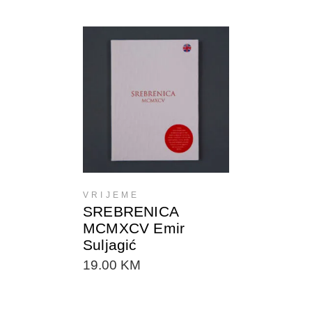
DODAJTE U KORPU
VRIJEME
SREBRENICA
MCMXCV Emir
Suljagić
19.00
KM