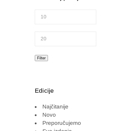
Min
price
Max
price
Filter
Edicije
Najčitanije
Novo
Preporučujemo