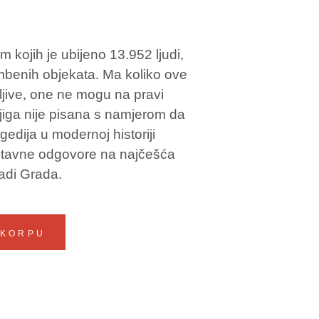
 kojih je ubijeno 13.952 ljudi,
mbenih objekata. Ma koliko ove
ljive, one ne mogu na pravi
jiga nije pisana s namjerom da
gedija u modernoj historiji
ostavne odgovore na najčešća
sadi Grada.
 KORPU