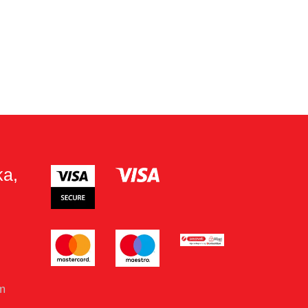
ka,
om