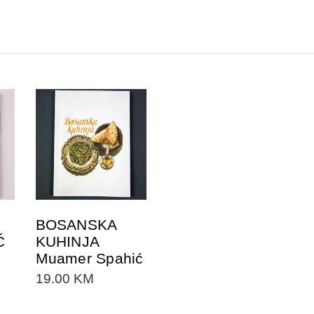
DODAJTE U
KORPU
BOSANSKA
Ć
KUHINJA
Muamer Spahić
19.00
KM