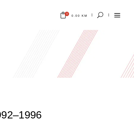
0
0.00
KM
Nema proizvoda u korpi.
92–1996