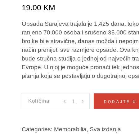
19.00
KM
Opsada Sarajeva trajala je 1.425 dana, tokom
ranjeno 70.000 osoba i srušeno 35.000 sta
brojke bile stravične, danas možda i nepojm
način prenijeti sve razmjere opsade. Ova kn
bude stručna studija o jednoj od najvećih tra
Evrope. U njoj je moguće pronaći tek jedn
pitanja koja se postavljaju o dugotrajnoj op
OPSADA
DODAJTE U
SARAJEVA
1992–
1996
Categories:
Memorabilia
,
Sva izdanja
Telibećirović,