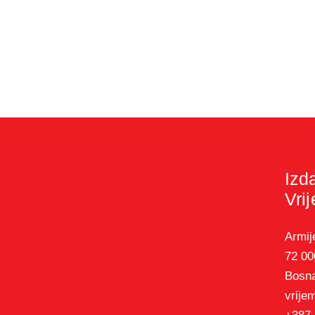
Izd
Vri
Armij
72 00
Bosna
vrije