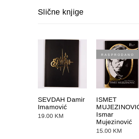
Slične knjige
RASPRODANO
DODAJTE U
DODAJTE U
KORPU
KORPU
SEVDAH Damir
ISMET
Imamović
MUJEZINOVI
Ismar
19.00
KM
Mujezinović
15.00
KM