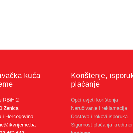
avačka kuća
Korištenje, isporu
jeme
plaćanje
e RBiH 2
Opći uvjeti korištenja
0 Zenica
Naručivanje i reklamacija
 i Hercegovina
Dostava i rokovi isporuka
me@ikvrijeme.ba
Sigurnost plaćanja kreditn